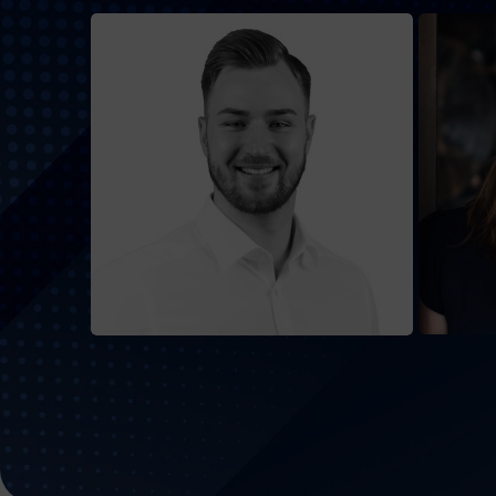
Alexander Kosch
Als mehrfacher
Carin
Immobilienbesitzer, Host des
innov
Podcasts Cashflow Kompass und
Grün
Social-Media-Voice mit
Solos
Millionen Reichweite inspiriert
unter
er täglich, Finanzen neu zu