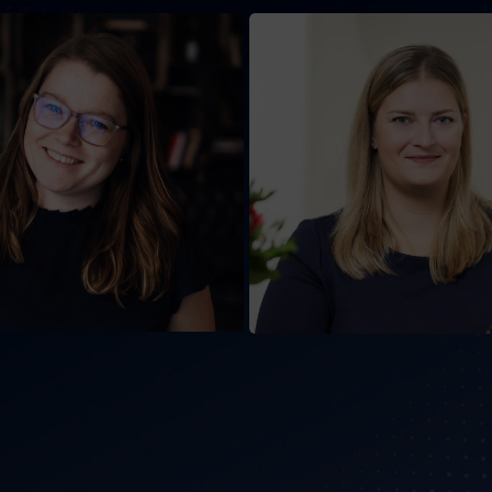
Carina Heckmann
Sonja Platen
a Heckmann ist eine
Sonja Platen ist Steuer- un
ative Steuerberaterin, die
Unternehmensberaterin d
der und
Kanzlei Deine Online
elbstständige dabei
Steuerberatung GmbH. Al
stützt, ihre Steuern selbst
Online Business Expertin