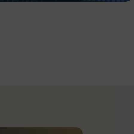
 in
fbau
owie