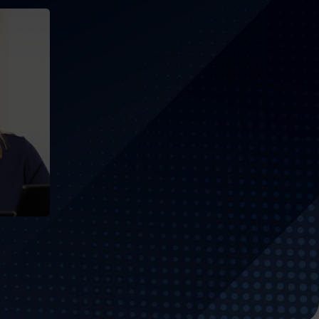
d
er
s