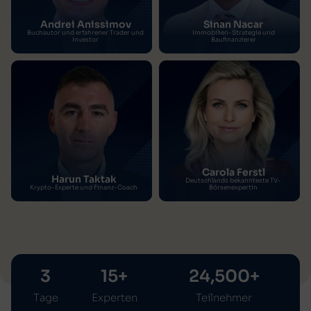
Andrei Anissimov
Sinan Nacar
Buchautor und erfahrener Trader und
Immobilien-Strategie und
Investor
Baufinanzierer
Carola Ferstl
Harun Taktak
Deutschlands bekannteste TV-
Krypto-Experte und Finanz-Coach
Börsenexpertin
3
15
+
24,500
+
Tage
Experten
Teilnehmer