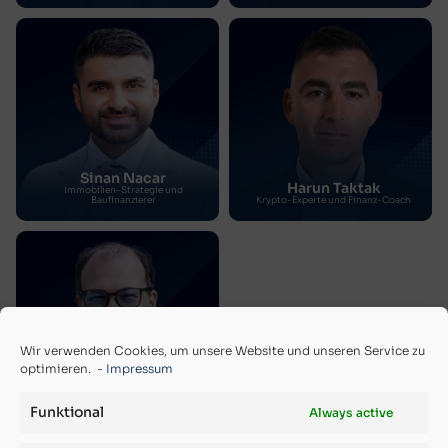
Sinan Nacar
Harun Taktak
Immobilien-Strategie und
Baufinanzierer
Krypto-Experte und Finanz-Coach
Wir verwenden Cookies, um unsere Website und unseren Service zu
optimieren. -
Impressum
Robert Hoffmann
Unternehmensberater, Unternehmer
Funktional
Always active
und Gründer des VfS-Verbandes