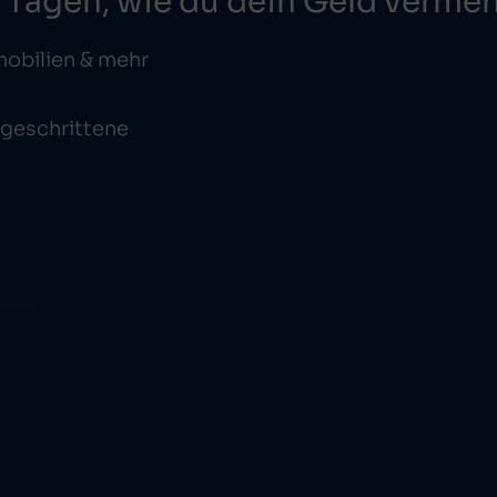
3 Tagen, wie du dein Geld vermeh
mobilien & mehr
tgeschrittene